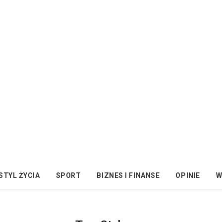
STYL ŻYCIA
SPORT
BIZNES I FINANSE
OPINIE
W