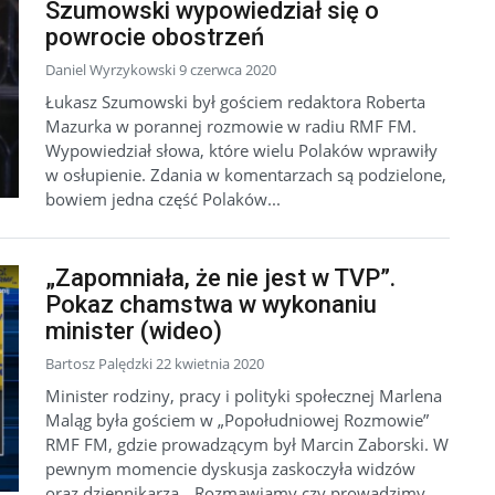
Szumowski wypowiedział się o
powrocie obostrzeń
Daniel Wyrzykowski 9 czerwca 2020
Łukasz Szumowski był gościem redaktora Roberta
Mazurka w porannej rozmowie w radiu RMF FM.
Wypowiedział słowa, które wielu Polaków wprawiły
w osłupienie. Zdania w komentarzach są podzielone,
bowiem jedna część Polaków...
„Zapomniała, że nie jest w TVP”.
Pokaz chamstwa w wykonaniu
minister (wideo)
Bartosz Palędzki 22 kwietnia 2020
Minister rodziny, pracy i polityki społecznej Marlena
Maląg była gościem w „Popołudniowej Rozmowie”
RMF FM, gdzie prowadzącym był Marcin Zaborski. W
pewnym momencie dyskusja zaskoczyła widzów
oraz dziennikarza. „Rozmawiamy czy prowadzimy...