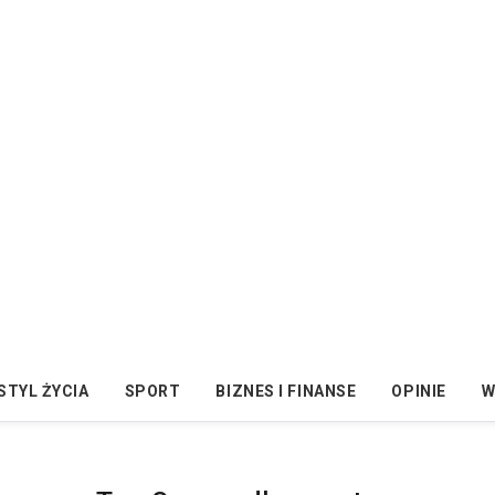
STYL ŻYCIA
SPORT
BIZNES I FINANSE
OPINIE
W