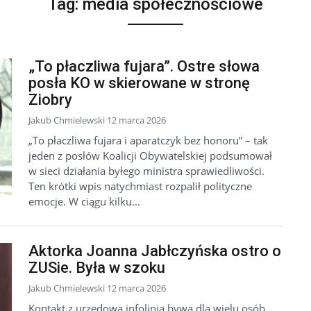
Tag:
media społecznościowe
„To płaczliwa fujara”. Ostre słowa
posła KO w skierowane w stronę
Ziobry
Jakub Chmielewski 12 marca 2026
„To płaczliwa fujara i aparatczyk bez honoru” – tak
jeden z posłów Koalicji Obywatelskiej podsumował
w sieci działania byłego ministra sprawiedliwości.
Ten krótki wpis natychmiast rozpalił polityczne
emocje. W ciągu kilku...
Aktorka Joanna Jabłczyńska ostro o
ZUSie. Była w szoku
Jakub Chmielewski 12 marca 2026
Kontakt z urzędową infolinią bywa dla wielu osób