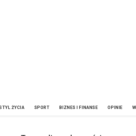
STYL ŻYCIA
SPORT
BIZNES I FINANSE
OPINIE
W